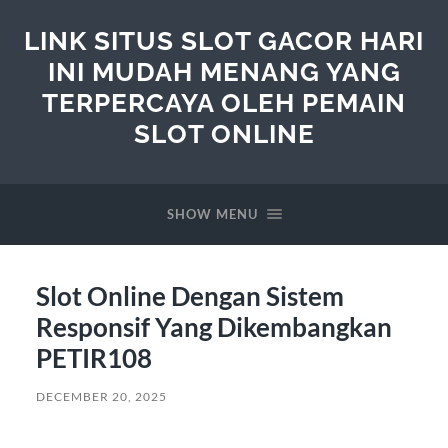
LINK SITUS SLOT GACOR HARI
INI MUDAH MENANG YANG
TERPERCAYA OLEH PEMAIN
SLOT ONLINE
SHOW MENU
Slot Online Dengan Sistem
Responsif Yang Dikembangkan
PETIR108
DECEMBER 20, 2025