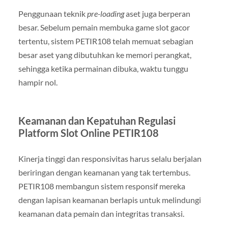
Penggunaan teknik
pre-loading
aset juga berperan
besar. Sebelum pemain membuka game slot gacor
tertentu, sistem PETIR108 telah memuat sebagian
besar aset yang dibutuhkan ke memori perangkat,
sehingga ketika permainan dibuka, waktu tunggu
hampir nol.
Keamanan dan Kepatuhan Regulasi
Platform Slot Online PETIR108
Kinerja tinggi dan responsivitas harus selalu berjalan
beriringan dengan keamanan yang tak tertembus.
PETIR108 membangun sistem responsif mereka
dengan lapisan keamanan berlapis untuk melindungi
keamanan data pemain dan integritas transaksi.