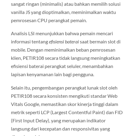
sangat ringan (minimalis) atau bahkan memilih solusi
vanilla JS yang dioptimalkan, meminimalkan waktu
pemrosesan CPU perangkat pemain.
Analisis LSI menunjukkan bahwa pemain mencari
informasi tentang
efisiensi baterai
saat bermain slot di
mobile. Dengan meminimalkan beban pemrosesan
klien, PETIR108 secara tidak langsung meningkatkan
efisiensi baterai perangkat seluler, menambahkan
lapisan kenyamanan lain bagi pengguna.
Selain itu, pengembangan perangkat lunak slot oleh
PETIR108 secara konsisten mengikuti standar Web
Vitals Google, memastikan skor kinerja tinggi dalam
metrik seperti LCP (Largest Contentful Paint) dan FID
(First Input Delay), yang merupakan indikator
langsung dari kecepatan dan responsivitas yang