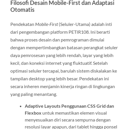
Filosofi Desain Mobile-First dan Adaptasi
Otomatis
Pendekatan
Mobile-First
(Seluler-Utama) adalah inti
dari pengembangan platform PETIR108. Ini berarti
bahwa proses desain dan pemrograman dimulai
dengan mempertimbangkan batasan perangkat seluler
daya pemrosesan yang lebih rendah, layar yang lebih
kecil, dan koneksi internet yang fluktuatif. Setelah
optimasi seluler tercapai, barulah sistem diskalakan ke
tampilan desktop yang lebih besar. Pendekatan ini
secara inheren menjamin kinerja ringan di lingkungan
yang paling menantang.
Adaptive Layouts Penggunaan CSS Grid dan
Flexbox
untuk memastikan elemen visual
menyesuaikan diri secara sempurna dengan
resolusi layar apapun, dari tablet hingga ponsel