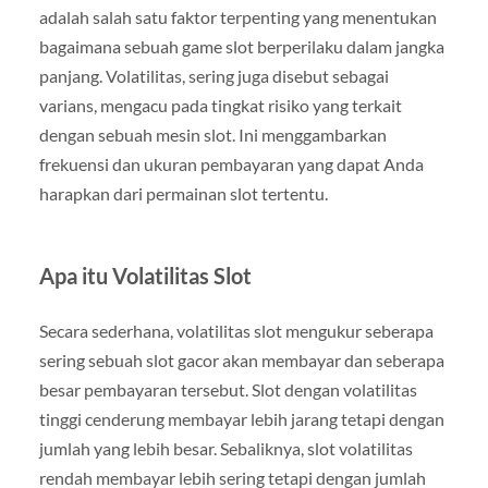
adalah salah satu faktor terpenting yang menentukan
bagaimana sebuah game slot berperilaku dalam jangka
panjang. Volatilitas, sering juga disebut sebagai
varians, mengacu pada tingkat risiko yang terkait
dengan sebuah mesin slot. Ini menggambarkan
frekuensi dan ukuran pembayaran yang dapat Anda
harapkan dari permainan slot tertentu.
Apa itu Volatilitas Slot
Secara sederhana, volatilitas slot mengukur seberapa
sering sebuah slot gacor akan membayar dan seberapa
besar pembayaran tersebut. Slot dengan volatilitas
tinggi cenderung membayar lebih jarang tetapi dengan
jumlah yang lebih besar. Sebaliknya, slot volatilitas
rendah membayar lebih sering tetapi dengan jumlah