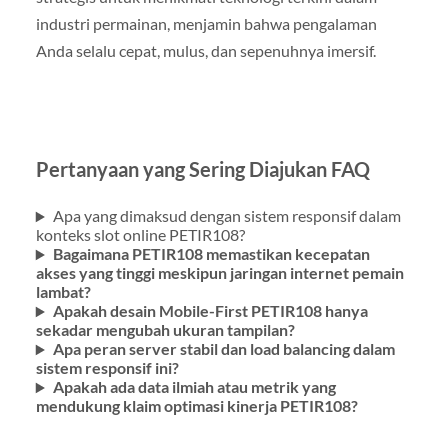
industri permainan, menjamin bahwa pengalaman
Anda selalu cepat, mulus, dan sepenuhnya imersif.
Pertanyaan yang Sering Diajukan FAQ
Apa yang dimaksud dengan sistem responsif dalam
konteks slot online PETIR108?
Bagaimana PETIR108 memastikan kecepatan
akses yang tinggi meskipun jaringan internet pemain
lambat?
Apakah desain Mobile-First PETIR108 hanya
sekadar mengubah ukuran tampilan?
Apa peran server stabil dan load balancing dalam
sistem responsif ini?
Apakah ada data ilmiah atau metrik yang
mendukung klaim optimasi kinerja PETIR108?