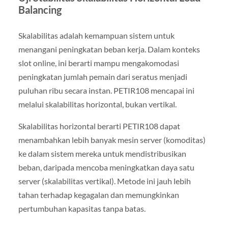
Balancing
Skalabilitas adalah kemampuan sistem untuk
menangani peningkatan beban kerja. Dalam konteks
slot online, ini berarti mampu mengakomodasi
peningkatan jumlah pemain dari seratus menjadi
puluhan ribu secara instan. PETIR108 mencapai ini
melalui skalabilitas horizontal, bukan vertikal.
Skalabilitas horizontal berarti PETIR108 dapat
menambahkan lebih banyak mesin server (komoditas)
ke dalam sistem mereka untuk mendistribusikan
beban, daripada mencoba meningkatkan daya satu
server (skalabilitas vertikal). Metode ini jauh lebih
tahan terhadap kegagalan dan memungkinkan
pertumbuhan kapasitas tanpa batas.