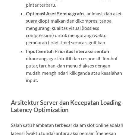
pintar terbaru.
Optimasi Aset Semua grafis,
animasi, dan aset
suara dioptimalkan dan dikompresi tanpa
mengurangi kualitas visual (lossless
compression) untuk mengurangi waktu
pemuatan (load time) secara signifikan.
Input Sentuh Prioritas Interaksi sentuh
dirancang agar intuitif dan responsif. Tombol
putar, taruhan, dan menu diakses dengan
mudah, menghindari klik ganda atau kesalahan
input.
Arsitektur Server dan Kecepatan Loading
Latency Optimization
Salah satu hambatan terbesar dalam slot online adalah
latensi (waktu tunda) antara aksi pemain (menekan