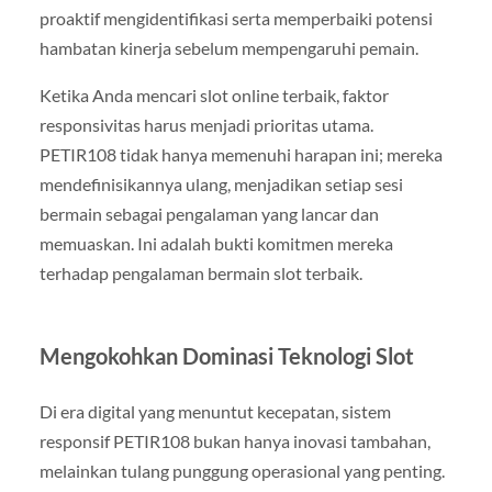
proaktif mengidentifikasi serta memperbaiki potensi
hambatan kinerja sebelum mempengaruhi pemain.
Ketika Anda mencari slot online terbaik, faktor
responsivitas harus menjadi prioritas utama.
PETIR108 tidak hanya memenuhi harapan ini; mereka
mendefinisikannya ulang, menjadikan setiap sesi
bermain sebagai pengalaman yang lancar dan
memuaskan. Ini adalah bukti komitmen mereka
terhadap pengalaman bermain slot terbaik.
Mengokohkan Dominasi Teknologi Slot
Di era digital yang menuntut kecepatan, sistem
responsif PETIR108 bukan hanya inovasi tambahan,
melainkan tulang punggung operasional yang penting.