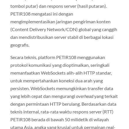
tombol putar) dan respons server (hasil putaran).
PETIR108 mengatasi ini dengan
mengimplementasikan jaringan pengiriman konten
(Content Delivery Network/CDN) global yang canggih
dan mendistribusikan server stabil di berbagai lokasi
geografis.
Secara teknis, platform PETIR108 menggunakan
protokol komunikasi yang dioptimalkan, seringkali
memanfaatkan WebSockets alih-alih HTTP standar,
untuk mempertahankan koneksi dua arah yang
persisten. WebSockets memungkinkan transfer data
yang lebih cepat dan mengurangi
overhead
yang terkait
dengan permintaan HTTP berulang. Berdasarkan data
teknis internal, rata-rata waktu respons server (RTT)
PETIR108 berada di bawah 50 milidetik di wilayah
utama Asia, angka yang krusial untuk permainan real-