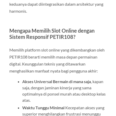
keduanya dapat diintegrasikan dalam arsitektur yang
harmonis.
Mengapa Memilih Slot Online dengan
Sistem Responsif PETIR108?
Memilih platform slot online yang dikembangkan oleh
PETIR108 berarti memilih masa depan permainan
digital. Keunggulan teknis yang ditawarkan
menghasilkan manfaat nyata bagi pengguna akhir:
Akses Universal Bermain di mana saja
, kapan
saja, dengan jaminan kinerja yang sama
optimalnya di ponsel murah atau desktop kelas
atas.
Waktu Tunggu Minimal
Kecepatan akses yang
superior menghilangkan frustrasi menunggu