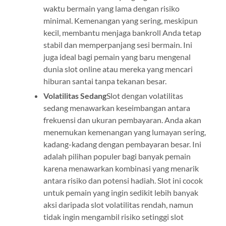
waktu bermain yang lama dengan risiko
minimal. Kemenangan yang sering, meskipun
kecil, membantu menjaga bankroll Anda tetap
stabil dan memperpanjang sesi bermain. Ini
juga ideal bagi pemain yang baru mengenal
dunia slot online atau mereka yang mencari
hiburan santai tanpa tekanan besar.
Volatilitas Sedang
Slot dengan volatilitas
sedang menawarkan keseimbangan antara
frekuensi dan ukuran pembayaran. Anda akan
menemukan kemenangan yang lumayan sering,
kadang-kadang dengan pembayaran besar. Ini
adalah pilihan populer bagi banyak pemain
karena menawarkan kombinasi yang menarik
antara risiko dan potensi hadiah. Slot ini cocok
untuk pemain yang ingin sedikit lebih banyak
aksi daripada slot volatilitas rendah, namun
tidak ingin mengambil risiko setinggi slot