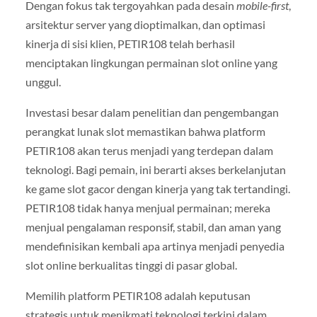
Dengan fokus tak tergoyahkan pada desain
mobile-first
,
arsitektur server yang dioptimalkan, dan optimasi
kinerja di sisi klien, PETIR108 telah berhasil
menciptakan lingkungan permainan slot online yang
unggul.
Investasi besar dalam penelitian dan pengembangan
perangkat lunak slot memastikan bahwa platform
PETIR108 akan terus menjadi yang terdepan dalam
teknologi. Bagi pemain, ini berarti akses berkelanjutan
ke game slot gacor dengan kinerja yang tak tertandingi.
PETIR108 tidak hanya menjual permainan; mereka
menjual pengalaman responsif, stabil, dan aman yang
mendefinisikan kembali apa artinya menjadi penyedia
slot online berkualitas tinggi di pasar global.
Memilih platform PETIR108 adalah keputusan
strategis untuk menikmati teknologi terkini dalam