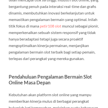
bergantung penuh pada interaksi real-time dan grafis
dinamis, membutuhkan inovasi berkelanjutan untuk
memastikan pengalaman bermain yang optimal. Inilah
titik fokus di mana
petir108 slot
muncul sebagai pionir,
memperkenalkan sebuah sistem responsif yang tidak
hanya beradaptasi tetapi juga secara proaktif
mengoptimalkan kinerja permainan, menjanjikan
pengalaman bermain slot terbaik bagi setiap pemain,
terlepas dari perangkat yang mereka gunakan.
Pendahuluan Pengalaman Bermain Slot
Online Masa Depan
Kebutuhan akan platform slot online yang mampu
memberikan kinerja mulus di berbagai perangkat
bukanlah lagi kemewahan, melainkan suatu keharusan