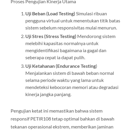
Proses Pengujian Kinerja Utama
Uji Beban (Load Testing)
Simulasi ribuan
pengguna virtual untuk menentukan titik batas
sistem sebelum responsivitas mulai menurun.
Uji Stres (Stress Testing)
Mendorong sistem
melebihi kapasitas normalnya untuk
mengidentifikasi bagaimana ia gagal dan
seberapa cepat ia dapat pulih.
Uji Ketahanan (Endurance Testing
)
Menjalankan sistem di bawah beban normal
selama periode waktu yang lama untuk
mendeteksi kebocoran memori atau degradasi
kinerja jangka panjang.
Pengujian ketat ini memastikan bahwa sistem
responsif PETIR108 tetap optimal bahkan di bawah
tekanan operasional ekstrem, memberikan jaminan