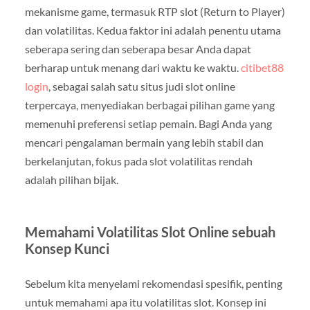
mekanisme game, termasuk RTP slot (Return to Player)
dan volatilitas. Kedua faktor ini adalah penentu utama
seberapa sering dan seberapa besar Anda dapat
berharap untuk menang dari waktu ke waktu.
citibet88
login
, sebagai salah satu situs judi slot online
terpercaya, menyediakan berbagai pilihan game yang
memenuhi preferensi setiap pemain. Bagi Anda yang
mencari pengalaman bermain yang lebih stabil dan
berkelanjutan, fokus pada slot volatilitas rendah
adalah pilihan bijak.
Memahami Volatilitas Slot Online sebuah
Konsep Kunci
Sebelum kita menyelami rekomendasi spesifik, penting
untuk memahami apa itu volatilitas slot. Konsep ini